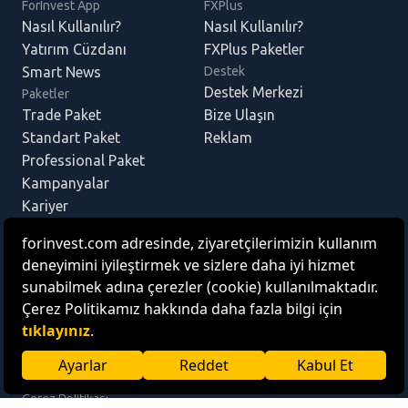
ForInvest App
FXPlus
Nasıl Kullanılır?
Nasıl Kullanılır?
Yatırım Cüzdanı
FXPlus Paketler
Smart News
Destek
Destek Merkezi
Paketler
Trade Paket
Bize Ulaşın
Standart Paket
Reklam
Professional Paket
Kampanyalar
Kariyer
Blog
Business
ForInvest App’i indirmek için;
© ForInvest Yazılım ve Teknoloji Hizmetleri A.Ş.
KVKK
Yasal Uyarı
Bilgi Toplumu Hizmetleri
Çerez Politikası