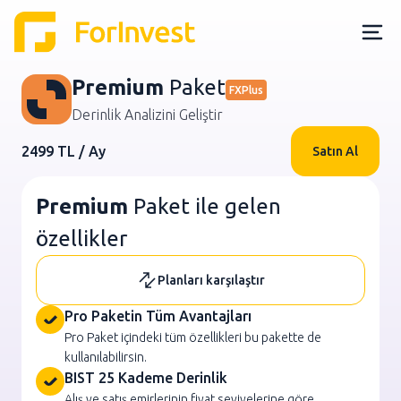
Premium
Paket
FXPlus
Derinlik Analizini Geliştir
2499 TL / Ay
Satın Al
Premium
Paket ile gelen
özellikler
Planları karşılaştır
Pro Paketin Tüm Avantajları
Pro Paket içindeki tüm özellikleri bu pakette de
kullanılabilirsin.
BIST 25 Kademe Derinlik
Alış ve satış emirlerinin fiyat seviyelerine göre