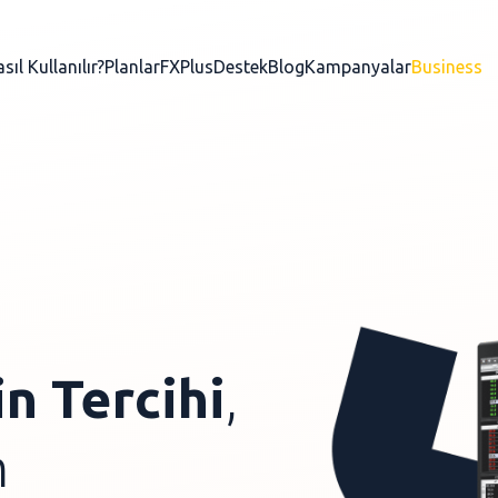
sıl Kullanılır?
Planlar
FXPlus
Destek
Blog
Kampanyalar
Business
Mobil Uygulama
ForInvest Uygulaması
Desktop Uygulamalar
FXPlus
ProTrader
n Tercihi
,
m