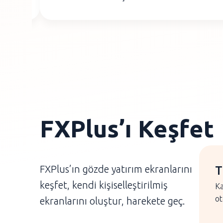
FXPlus’ı Keşfet
FXPlus’ın gözde yatırım ekranlarını
T
C
T
A
D
keşfet, kendi kişiselleştirilmiş
Ka
Ch
Gr
Fa
İs
ot
de
gö
fı
ol
ekranlarını oluştur, harekete geç.