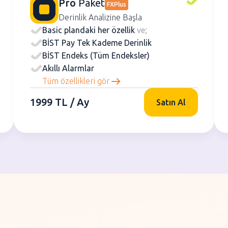
Pro
Paket
FXPlus
Derinlik Analizine Başla
Basic plandaki her özellik
ve;
BİST Pay Tek Kademe Derinlik
BİST Endeks (Tüm Endeksler)
Akıllı Alarmlar
Tüm özellikleri gör
1999 TL / Ay
Satın Al