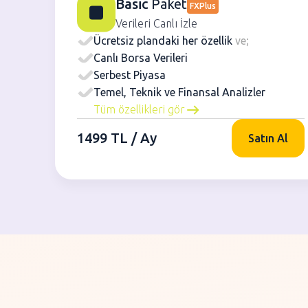
Basic
Paket
FXPlus
Verileri Canlı İzle
Ücretsiz plandaki her özellik
ve;
Canlı Borsa Verileri
Serbest Piyasa
Temel, Teknik ve Finansal Analizler
Tüm özellikleri gör
1499 TL / Ay
Satın Al