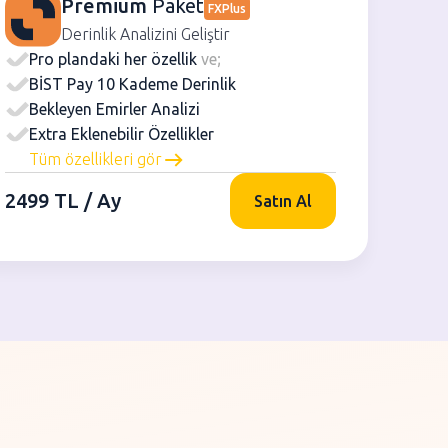
Premium
Paket
FXPlus
Derinlik Analizini Geliştir
Pro plandaki her özellik
ve;
BİST Pay 10 Kademe Derinlik
Bekleyen Emirler Analizi
Extra Eklenebilir Özellikler
Tüm özellikleri gör
2499 TL / Ay
Satın Al