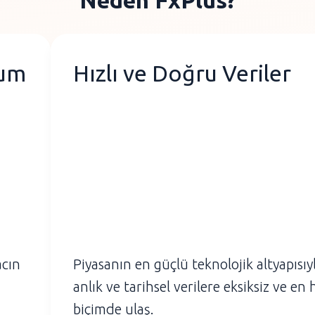
Neden FxPlus?
mum
Hızlı ve Doğru Veriler
acın
Piyasanın en güçlü teknolojik altyapısıy
anlık ve tarihsel verilere eksiksiz ve en h
biçimde ulaş.