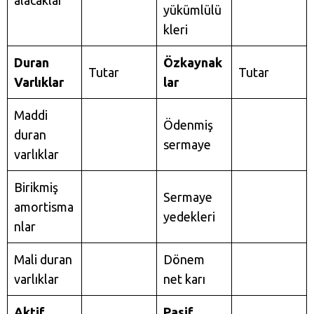
alacaklar
yükümlülü
kleri
Duran
Özkaynak
Tutar
Tutar
Varlıklar
lar
Maddi
Ödenmiş
duran
sermaye
varlıklar
Birikmiş
Sermaye
amortisma
yedekleri
nlar
Mali duran
Dönem
varlıklar
net karı
Aktif
Pasif