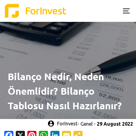
Skip
to
content
Bilanço Nedir, Neden
Önemlidir? Bilanço
Tablosu Nasıl Hazırlanır?
-
ForInvest
Genel
29 August 2022
Facebook
X
Pinterest
WhatsApp
LinkedIn
Email
Share