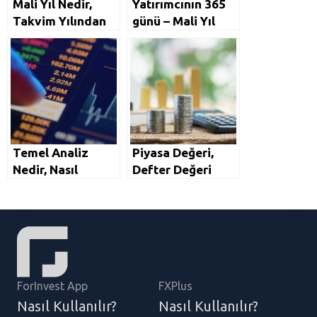
Mali Yıl Nedir,
Yatırımcının 365
Takvim Yılından
günü – Mali Yıl
Farkı Nedir, Ne
Zaman Başlar?
Temel Analiz
Piyasa Değeri,
Nedir, Nasıl
Defter Değeri
Yapılır? Temel
Nedir? PD/DD
Analizin Önemi
Oranı Nedir?
ForInvest App
FXPlus
Nasıl Kullanılır?
Nasıl Kullanılır?