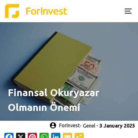
Skip
to
content
Finansal Okuryazar
Olmanın Önemi
-
ForInvest
Genel
3 January 2023
Facebook
X
Pinterest
WhatsApp
LinkedIn
Email
Share