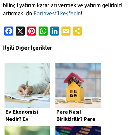
bilinçli yatırım kararları vermek ve yatırım gelirinizi
artırmak için
ForInvest’i keşfedin
!
Facebook
X
Pinterest
WhatsApp
LinkedIn
Email
Share
İlgili Diğer İçerikler
Ev Ekonomisi
Para Nasıl
Nedir? Ev
Biriktirilir? Para
Ekonomisi Nasıl
Biriktirme
Yapılır?
Yöntemleri