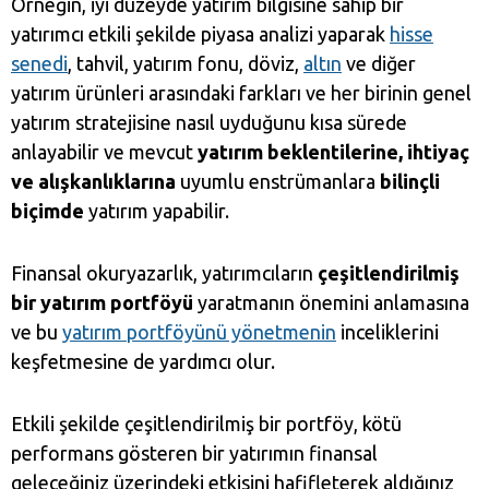
Örneğin, iyi düzeyde yatırım bilgisine sahip bir
yatırımcı etkili şekilde piyasa analizi yaparak
hisse
senedi
, tahvil, yatırım fonu, döviz,
altın
ve diğer
yatırım ürünleri arasındaki farkları ve her birinin genel
yatırım stratejisine nasıl uyduğunu kısa sürede
anlayabilir ve mevcut
yatırım beklentilerine, ihtiyaç
ve alışkanlıklarına
uyumlu enstrümanlara
bilinçli
biçimde
yatırım yapabilir.
Finansal okuryazarlık, yatırımcıların
çeşitlendirilmiş
bir yatırım portföyü
yaratmanın önemini anlamasına
ve bu
yatırım portföyünü yönetmenin
inceliklerini
keşfetmesine de yardımcı olur.
Etkili şekilde çeşitlendirilmiş bir portföy, kötü
performans gösteren bir yatırımın finansal
geleceğiniz üzerindeki etkisini hafifleterek aldığınız